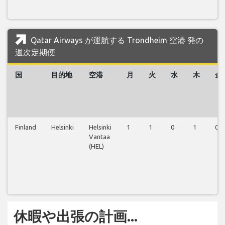
Qatar Airways が運航する Trondheim 空港 発の
週次定期便
国
目的地
空港
月
火
水
木
金
Finland
Helsinki
Helsinki
1
1
0
1
0
Vantaa
(HEL)
休暇や出張の計画...