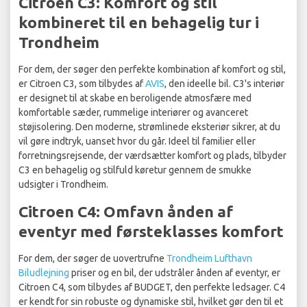
Citroen C3: Komfort og stil
kombineret til en behagelig tur i
Trondheim
For dem, der søger den perfekte kombination af komfort og stil,
er Citroen C3, som tilbydes af
AVIS
, den ideelle bil. C3's interiør
er designet til at skabe en beroligende atmosfære med
komfortable sæder, rummelige interiører og avanceret
støjisolering. Den moderne, strømlinede eksteriør sikrer, at du
vil gøre indtryk, uanset hvor du går. Ideel til familier eller
forretningsrejsende, der værdsætter komfort og plads, tilbyder
C3 en behagelig og stilfuld køretur gennem de smukke
udsigter i Trondheim.
Citroen C4: Omfavn ånden af
eventyr med førsteklasses komfort
For dem, der søger de uovertrufne
Trondheim Lufthavn
Biludlejning
priser og en bil, der udstråler ånden af eventyr, er
Citroen C4, som tilbydes af BUDGET, den perfekte ledsager. C4
er kendt for sin robuste og dynamiske stil, hvilket gør den til et