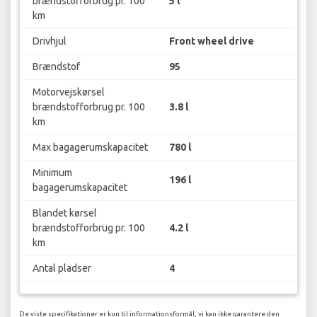
brændstofforbrug pr. 100
5 l
km
Drivhjul
Front wheel drive
Brændstof
95
Motorvejskørsel
brændstofforbrug pr. 100
3.8 l
km
Max bagagerumskapacitet
780 l
Minimum
196 l
bagagerumskapacitet
Blandet kørsel
brændstofforbrug pr. 100
4.2 l
km
Antal pladser
4
De viste specifikationer er kun til informationsformål, vi kan ikke garantere den