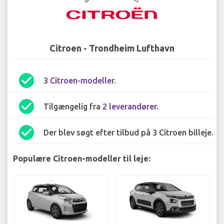
Citroen - Trondheim Lufthavn
check_circle
3
Citroen-modeller
.
check_circle
Tilgængelig fra
2 leverandører
.
check_circle
Der blev søgt efter tilbud på 3 Citroen billeje.
Populære Citroen-modeller til leje: