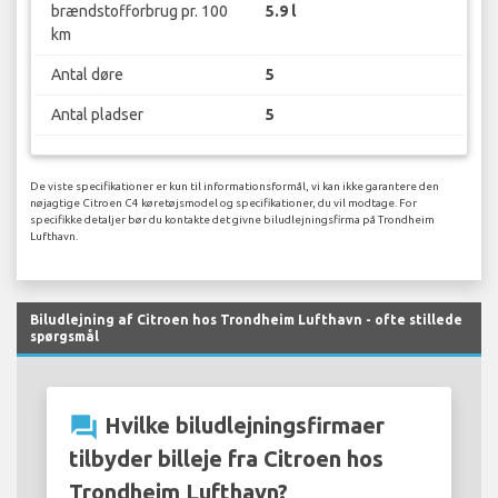
brændstofforbrug pr. 100
5.9 l
km
Antal døre
5
Antal pladser
5
De viste specifikationer er kun til informationsformål, vi kan ikke garantere den
nøjagtige Citroen C4 køretøjsmodel og specifikationer, du vil modtage. For
specifikke detaljer bør du kontakte det givne biludlejningsfirma på Trondheim
Lufthavn.
Biludlejning af Citroen hos Trondheim Lufthavn - ofte stillede
spørgsmål
question_answer
Hvilke biludlejningsfirmaer
tilbyder billeje fra Citroen hos
Trondheim Lufthavn?