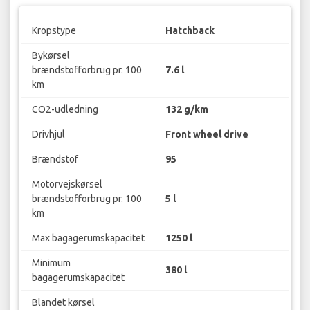
Kropstype
Hatchback
Bykørsel
brændstofforbrug pr. 100
7.6 l
km
CO2-udledning
132 g/km
Drivhjul
Front wheel drive
Brændstof
95
Motorvejskørsel
brændstofforbrug pr. 100
5 l
km
Max bagagerumskapacitet
1250 l
Minimum
380 l
bagagerumskapacitet
Blandet kørsel