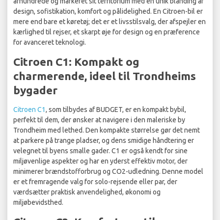
århundrede og markeret sit territorium med en unik blanding af
design, sofistikation, komfort og pålidelighed. En Citroen-bil er
mere end bare et køretøj; det er et livsstilsvalg, der afspejler en
kærlighed til rejser, et skarpt øje for design og en præference
for avanceret teknologi.
Citroen C1: Kompakt og
charmerende, ideel til Trondheims
bygader
Citroen C1
, som tilbydes af BUDGET, er en kompakt bybil,
perfekt til dem, der ønsker at navigere i den maleriske by
Trondheim med lethed. Den kompakte størrelse gør det nemt
at parkere på trange pladser, og dens smidige håndtering er
velegnet til byens smalle gader. C1 er også kendt for sine
miljøvenlige aspekter og har en yderst effektiv motor, der
minimerer brændstofforbrug og CO2-udledning. Denne model
er et fremragende valg for solo-rejsende eller par, der
værdsætter praktisk anvendelighed, økonomi og
miljøbevidsthed.