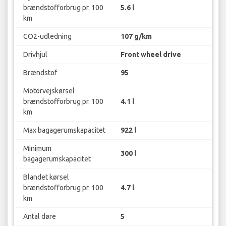
brændstofforbrug pr. 100
5.6 l
km
CO2-udledning
107 g/km
Drivhjul
Front wheel drive
Brændstof
95
Motorvejskørsel
brændstofforbrug pr. 100
4.1 l
km
Max bagagerumskapacitet
922 l
Minimum
300 l
bagagerumskapacitet
Blandet kørsel
brændstofforbrug pr. 100
4.7 l
km
Antal døre
5