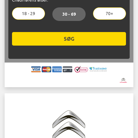
18 - 29
70+
30 - 69
SØG