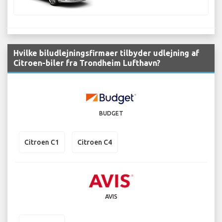
Hvilke biludlejningsfirmaer tilbyder udlejning af
Citroen-biler fra Trondheim Lufthavn?
BUDGET
Citroen C1
Citroen C4
AVIS