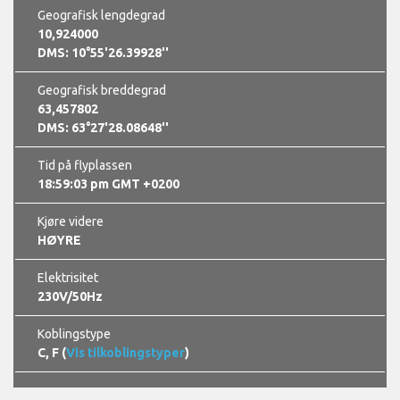
Geografisk lengdegrad
10,924000
DMS: 10°55'26.39928''
Geografisk breddegrad
63,457802
DMS: 63°27'28.08648''
Tid på flyplassen
18:59:04 pm GMT +0200
Kjøre videre
HØYRE
Elektrisitet
230V/50Hz
Koblingstype
C, F (
Vis tilkoblingstyper
)