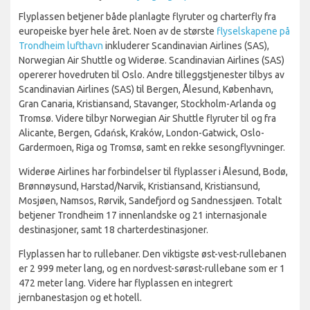
Flyplassen betjener både planlagte flyruter og charterfly fra
europeiske byer hele året. Noen av de største
flyselskapene på
Trondheim lufthavn
inkluderer Scandinavian Airlines (SAS),
Norwegian Air Shuttle og Widerøe. Scandinavian Airlines (SAS)
opererer hovedruten til Oslo. Andre tilleggstjenester tilbys av
Scandinavian Airlines (SAS) til Bergen, Ålesund, København,
Gran Canaria, Kristiansand, Stavanger, Stockholm-Arlanda og
Tromsø. Videre tilbyr Norwegian Air Shuttle flyruter til og fra
Alicante, Bergen, Gdańsk, Kraków, London-Gatwick, Oslo-
Gardermoen, Riga og Tromsø, samt en rekke sesongflyvninger.
Widerøe Airlines har forbindelser til flyplasser i Ålesund, Bodø,
Brønnøysund, Harstad/Narvik, Kristiansand, Kristiansund,
Mosjøen, Namsos, Rørvik, Sandefjord og Sandnessjøen. Totalt
betjener Trondheim 17 innenlandske og 21 internasjonale
destinasjoner, samt 18 charterdestinasjoner.
Flyplassen har to rullebaner. Den viktigste øst-vest-rullebanen
er 2 999 meter lang, og en nordvest-sørøst-rullebane som er 1
472 meter lang. Videre har flyplassen en integrert
jernbanestasjon og et hotell.