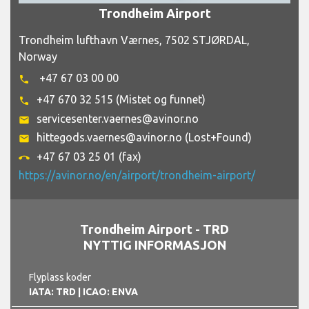
Trondheim Airport
Trondheim lufthavn Værnes, 7502 STJØRDAL,
Norway
+47 67 03 00 00
phone
+47 670 32 515 (Mistet og funnet)
phone
servicesenter.vaernes@avinor.no
email
hittegods.vaernes@avinor.no (Lost+Found)
email
+47 67 03 25 01 (fax)
call_end
https://avinor.no/en/airport/trondheim-airport/
Trondheim Airport - TRD
NYTTIG INFORMASJON
Flyplass koder
IATA: TRD
| ICAO: ENVA