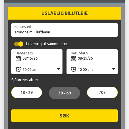
USLÅELIG BILUTLEIE
Hentested
Levering til samme sted
Hentedato
Returdato
Sjåførens alder:
18 - 29
70+
30 - 69
SØK