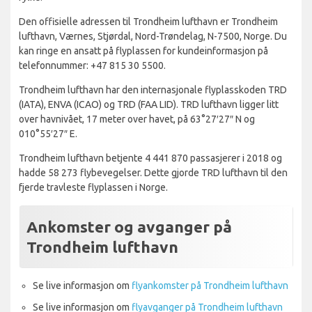
Den offisielle adressen til Trondheim lufthavn er Trondheim
lufthavn, Værnes, Stjørdal, Nord-Trøndelag, N-7500, Norge. Du
kan ringe en ansatt på flyplassen for kundeinformasjon på
telefonnummer: +47 815 30 5500.
Trondheim lufthavn har den internasjonale flyplasskoden TRD
(IATA), ENVA (ICAO) og TRD (FAA LID). TRD lufthavn ligger litt
over havnivået, 17 meter over havet, på 63°27′27″ N og
010°55′27″ E.
Trondheim lufthavn betjente 4 441 870 passasjerer i 2018 og
hadde 58 273 flybevegelser. Dette gjorde TRD lufthavn til den
fjerde travleste flyplassen i Norge.
Ankomster og avganger på
Trondheim lufthavn
Se live informasjon om
flyankomster på Trondheim lufthavn
Se live informasjon om
flyavganger på Trondheim lufthavn