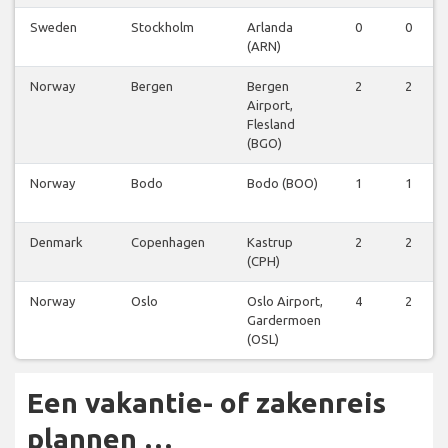
Sweden
Stockholm
Arlanda
0
0
(ARN)
Norway
Bergen
Bergen
2
2
Airport,
Flesland
(BGO)
Norway
Bodo
Bodo (BOO)
1
1
Denmark
Copenhagen
Kastrup
2
2
(CPH)
Norway
Oslo
Oslo Airport,
4
2
Gardermoen
(OSL)
Een vakantie- of zakenreis
plannen …