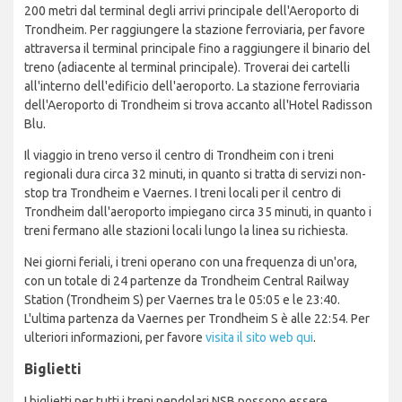
200 metri dal terminal degli arrivi principale dell'Aeroporto di
Trondheim. Per raggiungere la stazione ferroviaria, per favore
attraversa il terminal principale fino a raggiungere il binario del
treno (adiacente al terminal principale). Troverai dei cartelli
all'interno dell'edificio dell'aeroporto. La stazione ferroviaria
dell'Aeroporto di Trondheim si trova accanto all'Hotel Radisson
Blu.
Il viaggio in treno verso il centro di Trondheim con i treni
regionali dura circa 32 minuti, in quanto si tratta di servizi non-
stop tra Trondheim e Vaernes. I treni locali per il centro di
Trondheim dall'aeroporto impiegano circa 35 minuti, in quanto i
treni fermano alle stazioni locali lungo la linea su richiesta.
Nei giorni feriali, i treni operano con una frequenza di un'ora,
con un totale di 24 partenze da Trondheim Central Railway
Station (Trondheim S) per Vaernes tra le 05:05 e le 23:40.
L'ultima partenza da Vaernes per Trondheim S è alle 22:54. Per
ulteriori informazioni, per favore
visita il sito web qui
.
Biglietti
I biglietti per tutti i treni pendolari NSB possono essere