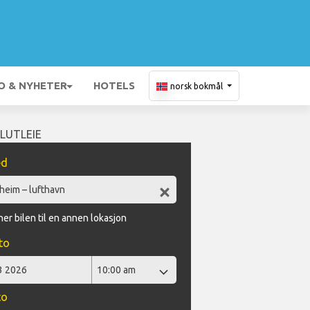
O & NYHETER
HOTELS
norsk bokmål
ILUTLEIE
ed
er bilen til en annen lokasjon
to
to