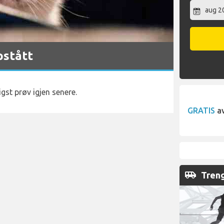
pstått
igst prøv igjen senere.
GRATIS
av
airport_shuttle
Treng