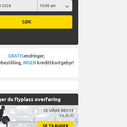
SØK
GRATIS
endringer,
bestilling,
INGEN
kredittkortgebyr!
er du flyplass overføring
SE VÅRE BESTE
TILBUD
SE TILBUDER