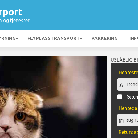
rport
n og tjenester
YRNING
FLYPLASSTRANSPORT
PARKERING
INF
USLÅELIG B
Hentest
Return
Henteda
Returda