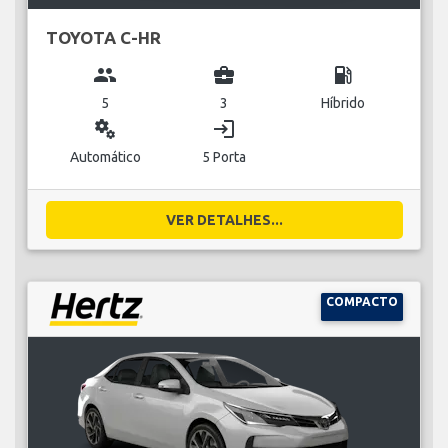
TOYOTA C-HR
group
business_center
local_gas_station
5
3
Híbrido
miscellaneous_services
login
Automático
5 Porta
VER DETALHES...
COMPACTO