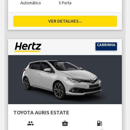
Automático
3 Porta
VER DETALHES...
CARRINHA
TOYOTA AURIS ESTATE
group
business_center
local_gas_station