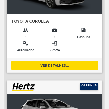
TOYOTA COROLLA
group
business_center
local_gas_station
5
3
Gasolina
miscellaneous_services
login
Automático
5 Porta
VER DETALHES...
CARRINHA