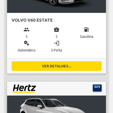
VOLVO V60 ESTATE
group
business_center
local_gas_station
5
5
Gasolina
miscellaneous_services
login
Automático
5 Porta
VER DETALHES...
SUV