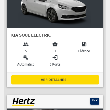
KIA SOUL ELECTRIC
group
business_center
local_gas_station
5
3
Elétrico
miscellaneous_services
login
Automático
5 Porta
VER DETALHES...
SUV