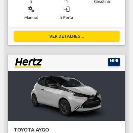
5
4
Gasolina
miscellaneous_services
login
Manual
5 Porta
VER DETALHES...
MINI
TOYOTA AYGO