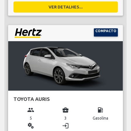
VER DETALHES...
COMPACTO
TOYOTA AURIS
group
business_center
local_gas_station
5
3
Gasolina
miscellaneous_services
login