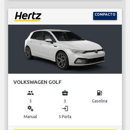
COMPACTO
VOLKSWAGEN GOLF
group
business_center
local_gas_station
5
3
Gasolina
miscellaneous_services
login
Manual
5 Porta