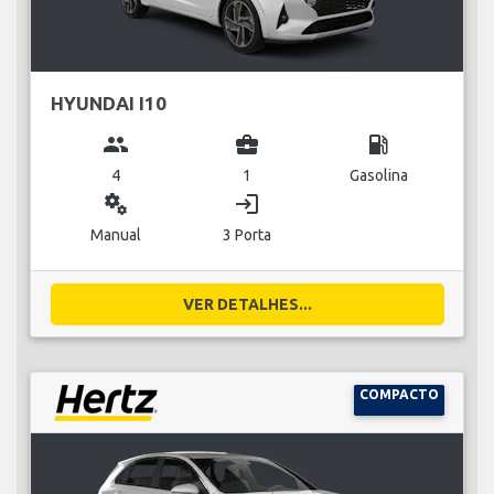
HYUNDAI I10
group
business_center
local_gas_station
4
1
Gasolina
miscellaneous_services
login
Manual
3 Porta
VER DETALHES...
COMPACTO