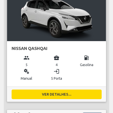
NISSAN QASHQAI
group
business_center
local_gas_station
5
4
Gasolina
miscellaneous_services
login
Manual
5 Porta
VER DETALHES...