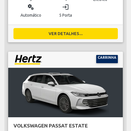
miscellaneous_services
login
Automático
5 Porta
VER DETALHES...
CARRINHA
VOLKSWAGEN PASSAT ESTATE