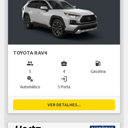
TOYOTA RAV4
group
business_center
local_gas_station
5
4
Gasolina
miscellaneous_services
login
Automático
5 Porta
VER DETALHES...