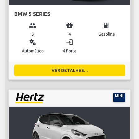
BMW 5 SERIES
group
business_center
local_gas_station
5
4
Gasolina
miscellaneous_services
login
Automático
4 Porta
VER DETALHES...
MINI