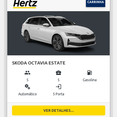
CARRINHA
SKODA OCTAVIA ESTATE
group
business_center
local_gas_station
5
5
Gasolina
miscellaneous_services
login
Automático
5 Porta
VER DETALHES...