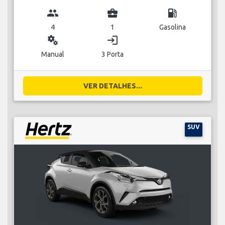
group
business_center
local_gas_station
4
1
Gasolina
miscellaneous_services
login
Manual
3 Porta
VER DETALHES...
SUV