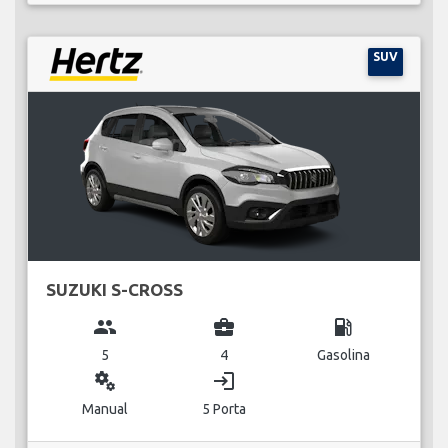
SUV
SUZUKI S-CROSS
group
business_center
local_gas_station
5
4
Gasolina
miscellaneous_services
login
Manual
5 Porta