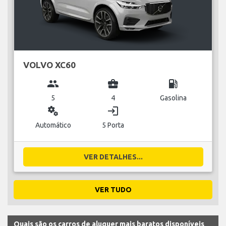
VOLVO XC60
group
business_center
local_gas_station
5
4
Gasolina
miscellaneous_services
login
Automático
5 Porta
VER DETALHES...
VER TUDO
Quais são os carros de aluguer mais baratos disponíveis