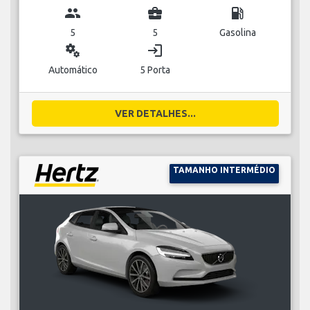
group
business_center
local_gas_station
5
5
Gasolina
miscellaneous_services
login
Automático
5 Porta
VER DETALHES...
TAMANHO INTERMÉDIO