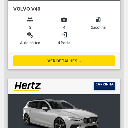
VOLVO V40
group
business_center
local_gas_station
5
4
Gasolina
miscellaneous_services
login
Automático
4 Porta
VER DETALHES...
CARRINHA