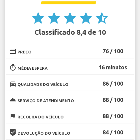
star
star
star
star
star_half
Classificado 8,4 de 10
credit_card
76 / 100
PREÇO
timer
16 minutos
MÉDIA ESPERA
directions_car
86 / 100
QUALIDADE DO VEÍCULO
room_service
88 / 100
SERVIÇO DE ATENDIMENTO
flag
88 / 100
RECOLHA DO VEÍCULO
beenhere
84 / 100
DEVOLUÇÃO DO VEÍCULO