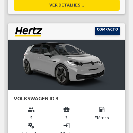
VER DETALHES...
COMPACTO
VOLKSWAGEN ID.3
group
business_center
local_gas_station
5
3
Elétrico
miscellaneous_services
login