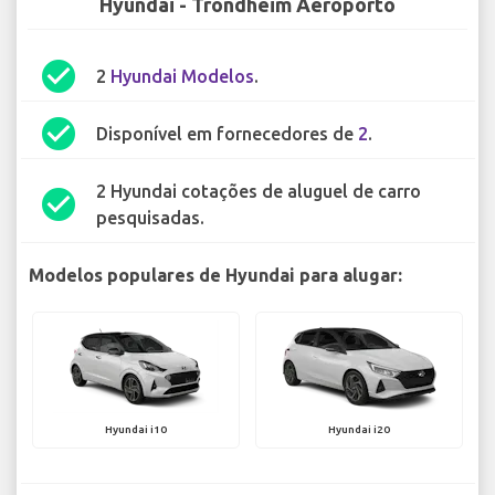
Hyundai - Trondheim Aeroporto
check_circle
2
Hyundai Modelos
.
check_circle
Disponível em fornecedores de
2
.
2 Hyundai cotações de aluguel de carro
check_circle
pesquisadas.
Modelos populares de Hyundai para alugar:
Hyundai i10
Hyundai i20