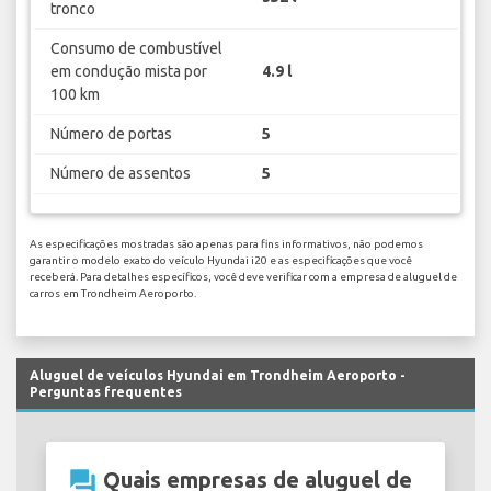
tronco
Consumo de combustível
em condução mista por
4.9 l
100 km
Número de portas
5
Número de assentos
5
As especificações mostradas são apenas para fins informativos, não podemos
garantir o modelo exato do veículo Hyundai i20 e as especificações que você
receberá. Para detalhes específicos, você deve verificar com a empresa de aluguel de
carros em Trondheim Aeroporto.
Aluguel de veículos Hyundai em Trondheim Aeroporto -
Perguntas frequentes
question_answer
Quais empresas de aluguel de