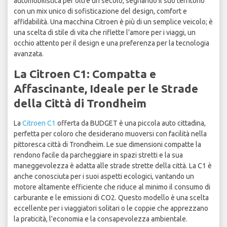
automobilistica per oltre un secolo, segnando il suo territorio
con un mix unico di sofisticazione del design, comfort e
affidabilità. Una macchina Citroen è più di un semplice veicolo; è
una scelta di stile di vita che riflette l'amore per i viaggi, un
occhio attento per il design e una preferenza per la tecnologia
avanzata.
La Citroen C1: Compatta e
Affascinante, Ideale per le Strade
della Città di Trondheim
La
Citroen C1
offerta da BUDGET è una piccola auto cittadina,
perfetta per coloro che desiderano muoversi con facilità nella
pittoresca città di Trondheim. Le sue dimensioni compatte la
rendono facile da parcheggiare in spazi stretti e la sua
maneggevolezza è adatta alle strade strette della città. La C1 è
anche conosciuta per i suoi aspetti ecologici, vantando un
motore altamente efficiente che riduce al minimo il consumo di
carburante e le emissioni di CO2. Questo modello è una scelta
eccellente per i viaggiatori solitari o le coppie che apprezzano
la praticità, l'economia e la consapevolezza ambientale.