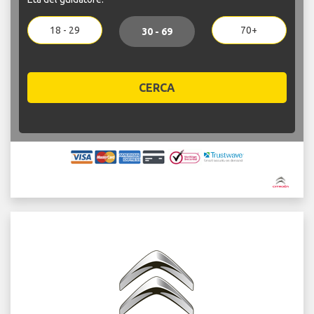
18 - 29
70+
30 - 69
CERCA