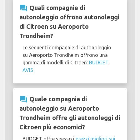
question_answer
Quali compagnie di
autonoleggio offrono autonoleggi
di Citroen su Aeroporto
Trondheim?
Le seguenti compagnie di autonoleggio
su Aeroporto Trondheim offrono una
gamma di modelli di Citroen:
BUDGET
,
AVIS
question_answer
Quale compagnia di
autonoleggio su Aeroporto
Trondheim offre gli autonoleggi di
Citroen più economici?
BUDGET offre spesso i
prezzi migliori sui