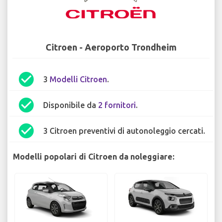
Citroen - Aeroporto Trondheim
check_circle
3
Modelli Citroen
.
check_circle
Disponibile da
2 fornitori
.
check_circle
3 Citroen preventivi di autonoleggio cercati.
Modelli popolari di Citroen da noleggiare: