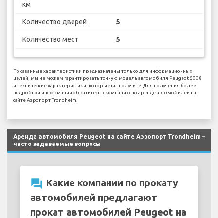
км
Количество дверей
5
Количество мест
5
Показанные характеристики предназначены только для информационных
целей, мы не можем гарантировать точную модель автомобиля Peugeot 5008
и технические характеристики, которые вы получите. Для получения более
подробной информации обратитесь в компанию по аренде автомобилей на
сайте Аэропорт Trondheim.
Аренда автомобиля Peugeot на сайте Аэропорт Trondheim –
часто задаваемые вопросы
question_answer
Какие компании по прокату
автомобилей предлагают
прокат автомобилей Peugeot на