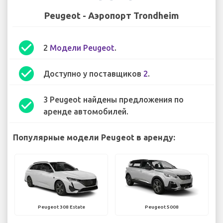
Peugeot - Аэропорт Trondheim
check_circle
2
Модели Peugeot
.
check_circle
Доступно у поставщиков
2
.
3 Peugeot найдены предложения по
check_circle
аренде автомобилей.
Популярные модели Peugeot в аренду:
Peugeot 308 Estate
Peugeot 5008