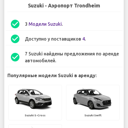
Suzuki - Аэропорт Trondheim
check_circle
3
Модели Suzuki
.
check_circle
Доступно у поставщиков
4
.
7 Suzuki найдены предложения по аренде
check_circle
автомобилей.
Популярные модели Suzuki в аренду:
Suzuki S-Cross
Suzuki Swift