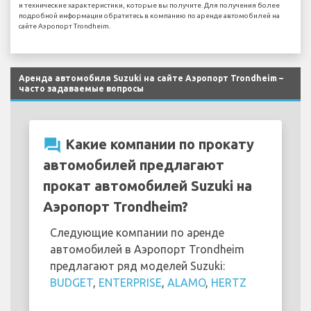
и технические характеристики, которые вы получите. Для получения более
подробной информации обратитесь в компанию по аренде автомобилей на
сайте Аэропорт Trondheim.
Аренда автомобиля Suzuki на сайте Аэропорт Trondheim –
часто задаваемые вопросы
question_answer
Какие компании по прокату
автомобилей предлагают
прокат автомобилей Suzuki на
Аэропорт Trondheim?
Следующие компании по аренде
автомобилей в Аэропорт Trondheim
предлагают ряд моделей Suzuki:
BUDGET
,
ENTERPRISE
,
ALAMO
,
HERTZ