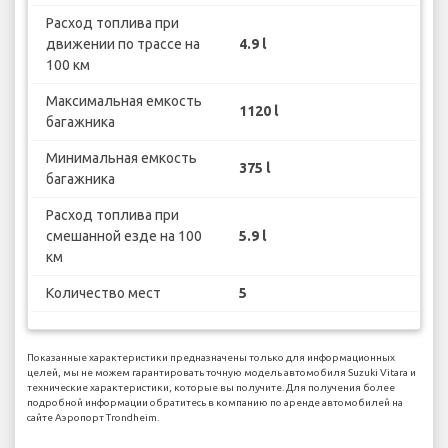
Расход топлива при
движении по трассе на
4.9 l
100 км
Максимальная емкость
1120 l
багажника
Минимальная емкость
375 l
багажника
Расход топлива при
смешанной езде на 100
5.9 l
км
Количество мест
5
Показанные характеристики предназначены только для информационных
целей, мы не можем гарантировать точную модель автомобиля Suzuki Vitara и
технические характеристики, которые вы получите. Для получения более
подробной информации обратитесь в компанию по аренде автомобилей на
сайте Аэропорт Trondheim.