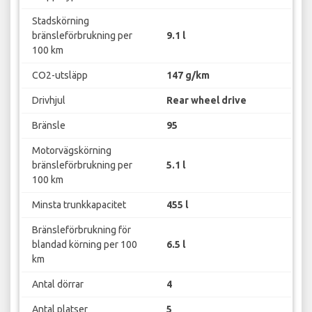
Stadskörning
bränsleförbrukning per
9.1 l
100 km
CO2-utsläpp
147 g/km
Drivhjul
Rear wheel drive
Bränsle
95
Motorvägskörning
bränsleförbrukning per
5.1 l
100 km
Minsta trunkkapacitet
455 l
Bränsleförbrukning för
blandad körning per 100
6.5 l
km
Antal dörrar
4
Antal platser
5