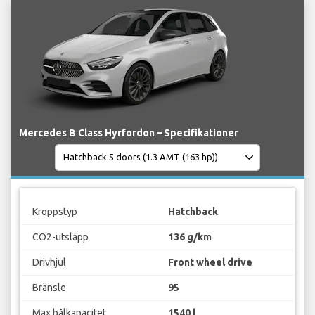
Mercedes B Class Hyrfordon – Specifikationer
Kroppstyp
Hatchback
CO2-utsläpp
136 g/km
Drivhjul
Front wheel drive
Bränsle
95
Max bålkapacitet
1540 l