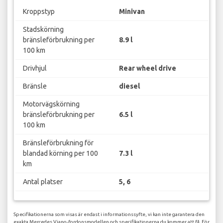
Kroppstyp
Minivan
Stadskörning
bränsleförbrukning per
8.9 l
100 km
Drivhjul
Rear wheel drive
Bränsle
diesel
Motorvägskörning
bränsleförbrukning per
6.5 l
100 km
Bränsleförbrukning för
blandad körning per 100
7.3 l
km
Antal platser
5, 6
Specifikationerna som visas är endast i informationssyfte, vi kan inte garantera den
exakta Mercedes Viano-fordonsmodellen och specifikationerna du kommer att få. För