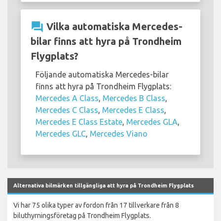
question_answer
Vilka automatiska Mercedes-
bilar finns att hyra på Trondheim
Flygplats?
Följande automatiska Mercedes-bilar
finns att hyra på Trondheim Flygplats:
Mercedes A Class
,
Mercedes B Class
,
Mercedes C Class
,
Mercedes E Class
,
Mercedes E Class Estate
,
Mercedes GLA
,
Mercedes GLC
,
Mercedes Viano
Alternativa bilmärken tillgängliga att hyra på Trondheim Flygplats
Vi har 75 olika typer av fordon från 17 tillverkare från 8
biluthyrningsföretag på Trondheim Flygplats.