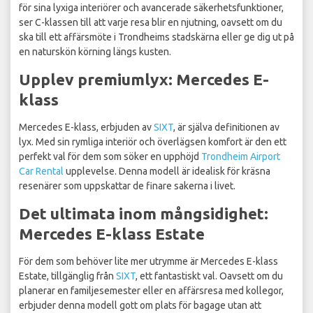
för sina lyxiga interiörer och avancerade säkerhetsfunktioner,
ser C-klassen till att varje resa blir en njutning, oavsett om du
ska till ett affärsmöte i Trondheims stadskärna eller ge dig ut på
en naturskön körning längs kusten.
Upplev premiumlyx: Mercedes E-
klass
Mercedes E-klass, erbjuden av
SIXT
, är själva definitionen av
lyx. Med sin rymliga interiör och överlägsen komfort är den ett
perfekt val för dem som söker en upphöjd
Trondheim Airport
Car Rental
upplevelse. Denna modell är idealisk för kräsna
resenärer som uppskattar de finare sakerna i livet.
Det ultimata inom mångsidighet:
Mercedes E-klass Estate
För dem som behöver lite mer utrymme är Mercedes E-klass
Estate, tillgänglig från
SIXT
, ett fantastiskt val. Oavsett om du
planerar en familjesemester eller en affärsresa med kollegor,
erbjuder denna modell gott om plats för bagage utan att