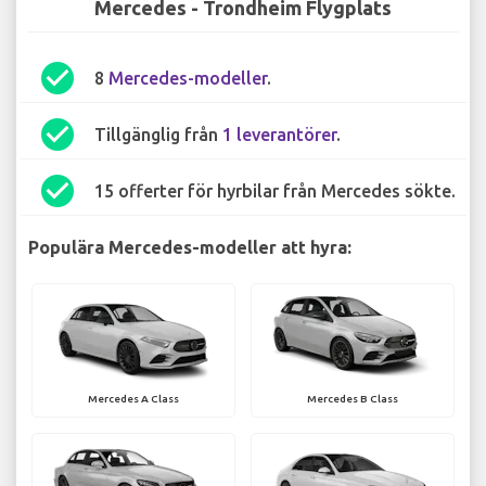
Mercedes - Trondheim Flygplats
check_circle
8
Mercedes-modeller
.
check_circle
Tillgänglig från
1 leverantörer
.
check_circle
15 offerter för hyrbilar från Mercedes sökte.
Populära Mercedes-modeller att hyra:
Mercedes A Class
Mercedes B Class