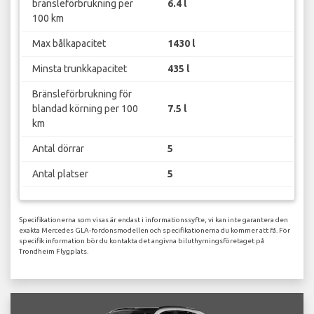
bränsleförbrukning per
6.4 l
100 km
Max bålkapacitet
1430 l
Minsta trunkkapacitet
435 l
Bränsleförbrukning för
blandad körning per 100
7.5 l
km
Antal dörrar
5
Antal platser
5
Specifikationerna som visas är endast i informationssyfte, vi kan inte garantera den
exakta Mercedes GLA-fordonsmodellen och specifikationerna du kommer att få. För
specifik information bör du kontakta det angivna biluthyrningsföretaget på
Trondheim Flygplats.