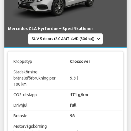
Mercedes GLA Hyrfordon – Specifikationer
Kroppstyp
Crossover
Stadskörning
bränsleförbrukning per
9.3 l
100 km
CO2-utsläpp
171 g/km
Drivhjul
full
Bränsle
98
Motorvägskörning