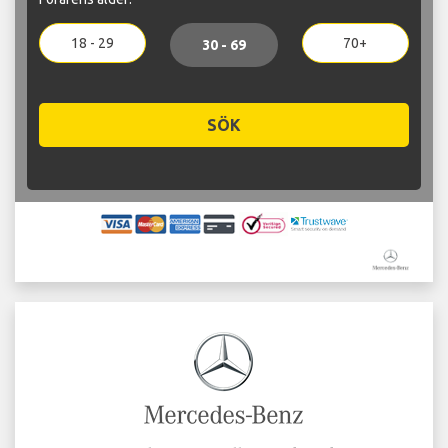
18 - 29
70+
30 - 69
SÖK