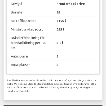
Drivhjul
Front wheel drive
Bränsle
95
Max bålkapacitet
1195 l
Minsta trunkkapacitet
355 l
Bränsleförbrukning för
blandad körning per 100
5.8 l
km
Antal dörrar
5
Antal platser
5
Specifikationerna som visas är endast i informationssyfte, vi kan inte garantera den
exakta Mercedes A Class-fordonsmodellen och specifikationerna du kommer att få.
För specifik information bör du kontakta det angivna biluthyrningsföretaget på
Trondheim Flygplats.