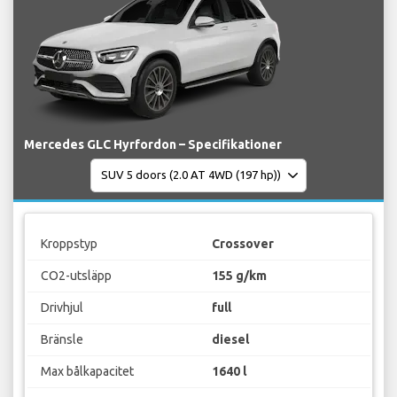
Mercedes GLC Hyrfordon – Specifikationer
Kroppstyp
Crossover
CO2-utsläpp
155 g/km
Drivhjul
full
Bränsle
diesel
Max bålkapacitet
1640 l