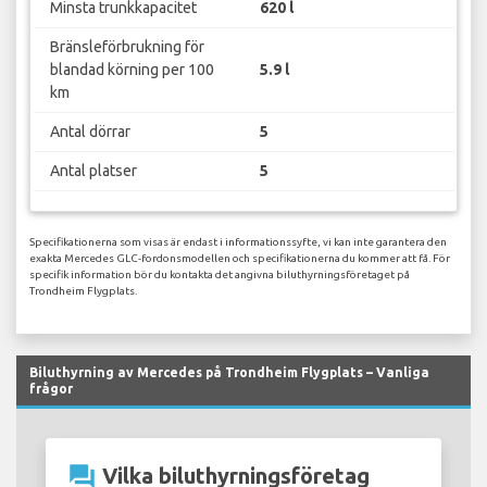
Minsta trunkkapacitet
620 l
Bränsleförbrukning för
blandad körning per 100
5.9 l
km
Antal dörrar
5
Antal platser
5
Specifikationerna som visas är endast i informationssyfte, vi kan inte garantera den
exakta Mercedes GLC-fordonsmodellen och specifikationerna du kommer att få. För
specifik information bör du kontakta det angivna biluthyrningsföretaget på
Trondheim Flygplats.
Biluthyrning av Mercedes på Trondheim Flygplats – Vanliga
frågor
question_answer
Vilka biluthyrningsföretag