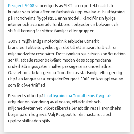
Peugeot 5008
som erbjuds av SIXT är en perfekt match för
kunder som letar efter en fantastisk upplevelse av biluthyrning
på Trondheims flygplats. Denna modell, känd för sin lyxiga
interiör och avancerade funktioner, erbjuder en bekväm och
stilfull körning för större familjer eller grupper.
5008:s miljövänliga motorteknik erbjuder utmärkt
bränsleeffektivitet, vilket gör det till ett ansvarsfullt val för
miljömedvetna resenärer. Dess rymliga sju-sitsiga konfiguration
ser till att alla reser bekvämt, medan dess toppmoderna
underhållningssystem håller passagerarna underhållna.
Oavsett om du kör genom Trondheims stadsmiljö eller ger dig
ut på en längre resa, erbjuder Peugeot 5008 en körupplevelse
som är oöverträffad.
Peugeots utbud på
biluthyrning på Trondheims flygplats
erbjuder en blandning av elegans, effektivitet och
miljömedvetenhet, vilket säkerställer att din resa i Trondheim
börjar på en hög nivå. Välj Peugeot för din nästa resa och
upplev skillnaden själv.