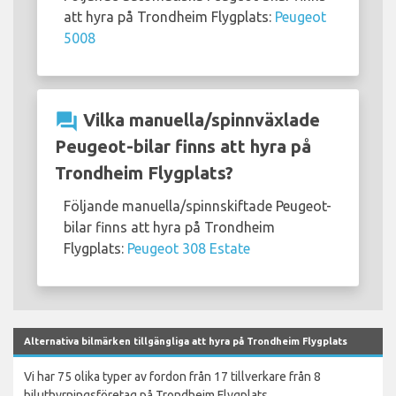
att hyra på Trondheim Flygplats:
Peugeot
5008
question_answer
Vilka manuella/spinnväxlade
Peugeot-bilar finns att hyra på
Trondheim Flygplats?
Följande manuella/spinnskiftade Peugeot-
bilar finns att hyra på Trondheim
Flygplats:
Peugeot 308 Estate
Alternativa bilmärken tillgängliga att hyra på Trondheim Flygplats
Vi har 75 olika typer av fordon från 17 tillverkare från 8
biluthyrningsföretag på Trondheim Flygplats.