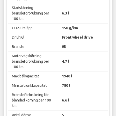
Stadskörning
bränsleförbrukning per
6.3 l
100 km
CO2-utsläpp
150 g/km
Drivhjul
Front wheel drive
Bränsle
95
Motorvägskörning
bränsleförbrukning per
4.7 l
100 km
Max bålkapacitet
1940 l
Minsta trunkkapacitet
780 l
Bränsleförbrukning för
blandad körning per 100
6.6 l
km
Antal dörrar
5