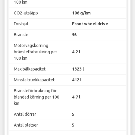
100 km
CO2-utsläpp
106 g/km
Drivhjul
Front wheel drive
Bränsle
95
Motorvägskörning
bränsleförbrukning per
4.2 l
100 km
Max bålkapacitet
1323 l
Minsta trunkkapacitet
412 l
Bränsleförbrukning för
blandad körning per 100
4.7 l
km
Antal dörrar
5
Antal platser
5