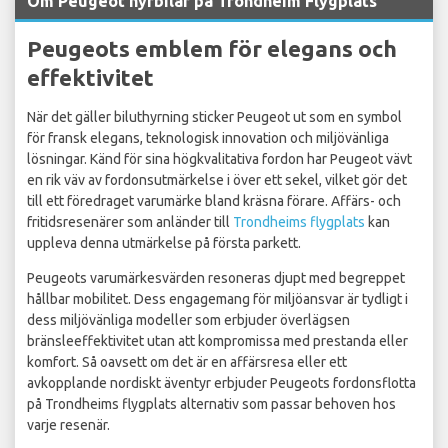
Om Peugeot hyrbilar på Trondheim Flygplats
Peugeots emblem för elegans och
effektivitet
När det gäller biluthyrning sticker Peugeot ut som en symbol
för fransk elegans, teknologisk innovation och miljövänliga
lösningar. Känd för sina högkvalitativa fordon har Peugeot vävt
en rik väv av fordonsutmärkelse i över ett sekel, vilket gör det
till ett föredraget varumärke bland kräsna förare. Affärs- och
fritidsresenärer som anländer till
Trondheims flygplats
kan
uppleva denna utmärkelse på första parkett.
Peugeots varumärkesvärden resoneras djupt med begreppet
hållbar mobilitet. Dess engagemang för miljöansvar är tydligt i
dess miljövänliga modeller som erbjuder överlägsen
bränsleeffektivitet utan att kompromissa med prestanda eller
komfort. Så oavsett om det är en affärsresa eller ett
avkopplande nordiskt äventyr erbjuder Peugeots fordonsflotta
på Trondheims flygplats alternativ som passar behoven hos
varje resenär.