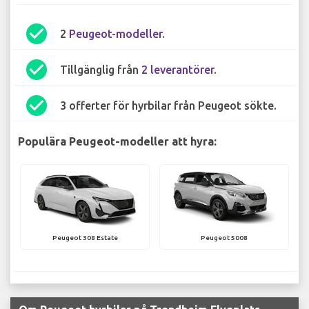
check_circle
2
Peugeot-modeller
.
check_circle
Tillgänglig från
2 leverantörer
.
check_circle
3 offerter för hyrbilar från Peugeot sökte.
Populära Peugeot-modeller att hyra:
Peugeot 308 Estate
Peugeot 5008