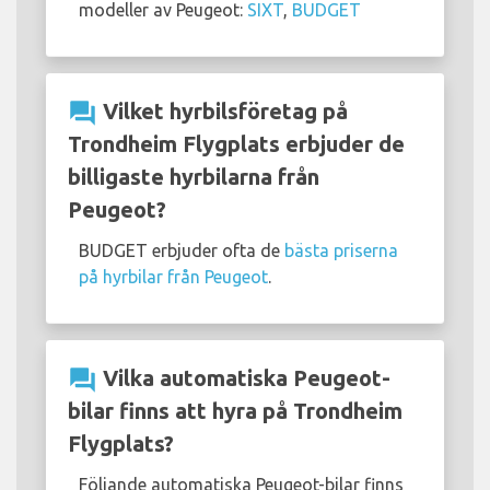
modeller av Peugeot:
SIXT
,
BUDGET
question_answer
Vilket hyrbilsföretag på
Trondheim Flygplats erbjuder de
billigaste hyrbilarna från
Peugeot?
BUDGET erbjuder ofta de
bästa priserna
på hyrbilar från Peugeot
.
question_answer
Vilka automatiska Peugeot-
bilar finns att hyra på Trondheim
Flygplats?
Följande automatiska Peugeot-bilar finns