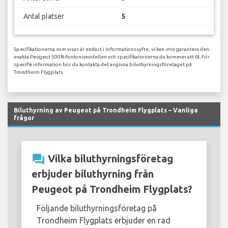
Antal platser
5
Specifikationerna som visas är endast i informationssyfte, vi kan inte garantera den
exakta Peugeot 5008-fordonsmodellen och specifikationerna du kommer att få. För
specifik information bör du kontakta det angivna biluthyrningsföretaget på
Trondheim Flygplats.
Biluthyrning av Peugeot på Trondheim Flygplats – Vanliga
frågor
question_answer
Vilka biluthyrningsföretag
erbjuder biluthyrning från
Peugeot på Trondheim Flygplats?
Följande biluthyrningsföretag på
Trondheim Flygplats erbjuder en rad