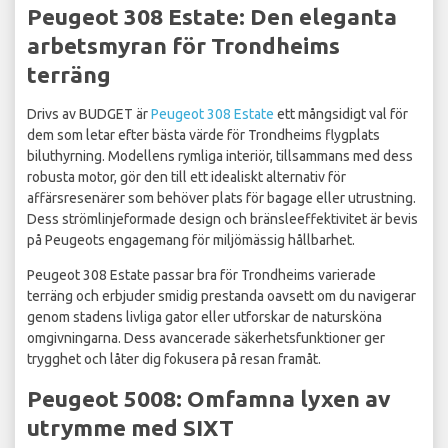
Peugeot 308 Estate: Den eleganta
arbetsmyran för Trondheims
terräng
Drivs av BUDGET är
Peugeot 308 Estate
ett mångsidigt val för
dem som letar efter bästa värde för Trondheims flygplats
biluthyrning. Modellens rymliga interiör, tillsammans med dess
robusta motor, gör den till ett idealiskt alternativ för
affärsresenärer som behöver plats för bagage eller utrustning.
Dess strömlinjeformade design och bränsleeffektivitet är bevis
på Peugeots engagemang för miljömässig hållbarhet.
Peugeot 308 Estate passar bra för Trondheims varierade
terräng och erbjuder smidig prestanda oavsett om du navigerar
genom stadens livliga gator eller utforskar de natursköna
omgivningarna. Dess avancerade säkerhetsfunktioner ger
trygghet och låter dig fokusera på resan framåt.
Peugeot 5008: Omfamna lyxen av
utrymme med SIXT